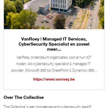
VanRoey | Managed IT Services,
CyberSecurity Specialist en zoveel
meer...
VanRoey ondersteunt organisaties voor al hun ICT
noden. Als cybersecurity specialist & managed IT-
provider, Microsoft 365 tot SharePoint & Dynamics 365...
https://www.vanroey.be
Over The Collective
The Collective is een toonaangevend cybersecurity bedrijf