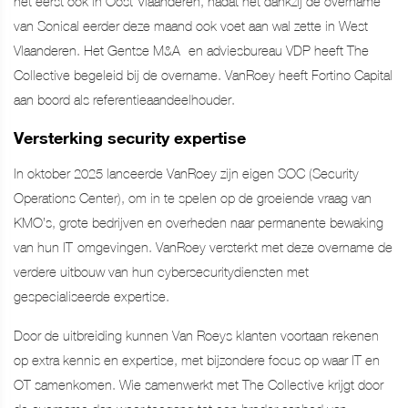
het eerst ook in Oost-Vlaanderen, nadat het dankzij de overname
van Sonical eerder deze maand ook voet aan wal zette in West-
Vlaanderen. Het Gentse M&A- en adviesbureau VDP heeft The
Collective begeleid bij de overname. VanRoey heeft Fortino Capital
aan boord als referentieaandeelhouder.
Versterking security expertise
In oktober 2025 lanceerde VanRoey zijn eigen SOC (Security
Operations Center), om in te spelen op de groeiende vraag van
KMO’s, grote bedrijven en overheden naar permanente bewaking
van hun IT-omgevingen. VanRoey versterkt met deze overname de
verdere uitbouw van hun cybersecuritydiensten met
gespecialiseerde expertise.
Door de uitbreiding kunnen Van Roeys klanten voortaan rekenen
op extra kennis en expertise, met bijzondere focus op waar IT en
OT samenkomen. Wie samenwerkt met The Collective krijgt door