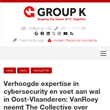
info@group-k.be
+32 11 17 71 88
Client Portal Login
Incident Response Assistance
HOME
NEWS
NEWSLETTER
Verhoogde expertise in
cybersecurity en voet aan wal
in Oost-Vlaanderen: VanRoey
neemt The Collective over