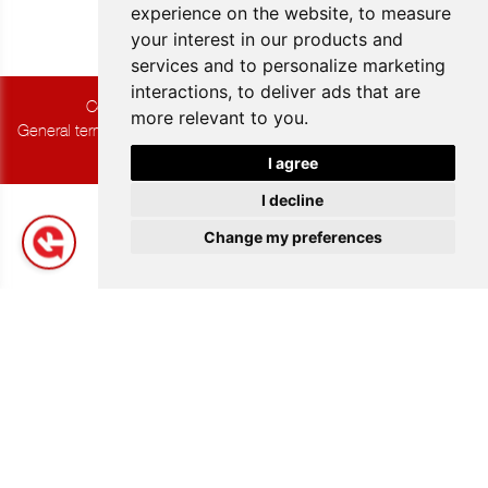
experience on the website
,
to measure
your interest in our products and
services and to personalize marketing
interactions
,
to deliver ads that are
Copyright © 2026 Group K. All rights reserved.
more relevant to you
.
General terms and Conditions of Sale
|
Privacy & Cookies
|
UP-TO-
DATE WebDesign
I agree
I decline
Change my preferences