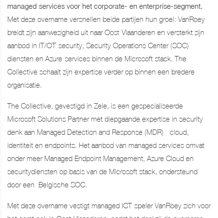
managed services voor het corporate- en enterprise-segment.
Met deze overname versnellen beide partijen hun groei: VanRoey
breidt zijn aanwezigheid uit naar Oost-Vlaanderen en versterkt zijn
aanbod in IT/OT-security, Security Operations Center (SOC)-
diensten en Azure-services binnen de Microsoft stack. The
Collective schaalt zijn expertise verder op binnen een bredere
organisatie.
The Collective, gevestigd in Zele, is een gespecialiseerde
Microsoft Solutions Partner met diepgaande expertise in security -
denk aan Managed Detection and Response (MDR) - cloud,
identiteit en endpoints. Het aanbod van managed services omvat
onder meer Managed Endpoint Management, Azure Cloud en
securitydiensten op basis van de Microsoft stack, ondersteund
door een Belgische SOC.
Met deze overname vestigt managed ICT-speler VanRoey zich voor