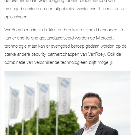
de overname dan weer toegang tot een breder aanbod van
managed services en een uitgebreide waaier aan IT-infrastructuur-
oplossingen.
VanRoey benadrukt dat klanten hun keuzevrijheid behouden. Zo
kan er end-to-end gestandaardiseerd worden op Microsoft-
technologie maar kan er evengoed beroep gedaan worden op de
sterke andere security-partnerschappen van VanRoey. Ook de
combinatie van verschillende technologieën blijft mogelijk.