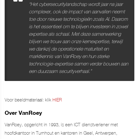
“Het cybersecuritylandschap wordt jaar na jaar
complexer, ook de impact van aanvallen neemt
toe door nieuwe technologieën zoals AI. Daarom
is het essentieel om te blijven investeren in zowel
expertise als schaal. Met deze samenwerking
blijven we trouw aan onze kernexpertise, terwijl
we dankzij de operationele maturiteit en
marktkennis van VanRoey en hun sterke
technologie-expertise samen verder bouwen aan
een duurzaam securityverhaal.”
Voor beeldmateriaal: klik
HIER
Over VanRoey
VanRoey, opgericht in 1993, is een ICT-dienstverlener met
hoofdkantoor in Turnhout en kantoren in Geel, Antwerpen,