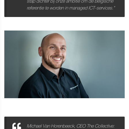
stap dichter bij onze ambitie om dé Belgische
referentie te worden in managed ICT-services.”
Michael Van Horenbeeck, CEO The Collective: