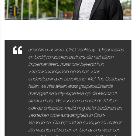
Joachim Lauwers, CEO VanRoey: “Organisaties
en bedrijven zoeken partners die niet alleen
implementeren, maar ook blijvend hun
verantwoordelijkheid opnemen voor
ondersteuning en beveiliging. Met The Collective
halen we niet alleen extra gespecialiseerde
managed security-expertise op de Microsoft
stack in huis. We kunnen nu naast de KMO’s
ook de enterprise-markt nog beter bedienen én
versterken onze aanwezigheid in Oost-
Vlaanderen. Die bijzondere synergie zal meteen
zijn vruchten afwerpen en brengt ons weer een