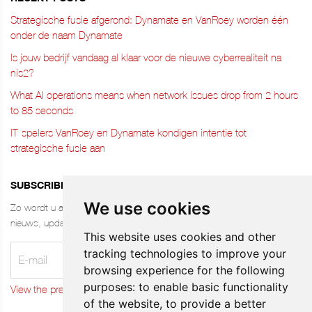
Strategische fusie afgerond: Dynamate en VanRoey worden één
onder de naam Dynamate
Is jouw bedrijf vandaag al klaar voor de nieuwe cyberrealiteit na
nis2?
What AI operations means when network issues drop from 2 hours
to 85 seconds
IT-spelers VanRoey en Dynamate kondigen intentie tot
strategische fusie aan
SUBSCRIBE TO THE NEWSLETTER
We use cookies
Zo wordt u altijd als eerste op de hoogte gebracht van ons laatste
nieuws, updates, jobs, tips & meer. Stay UP-TO-DATE!
This website uses cookies and other
tracking technologies to improve your
browsing experience for the following
purposes:
to enable basic functionality
View the previous updates
of the website
,
to provide a better