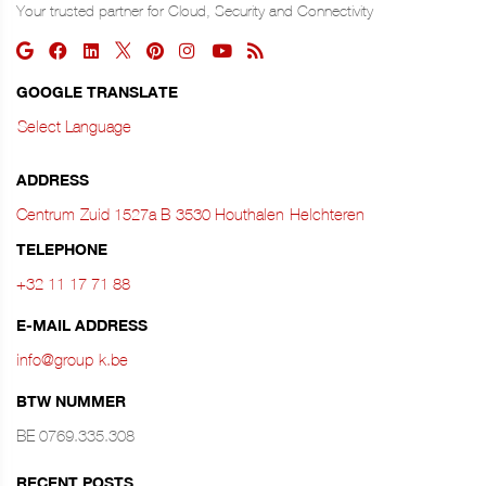
Your trusted partner for Cloud, Security and Connectivity
GOOGLE TRANSLATE
Select Language
ADDRESS
Centrum‑Zuid 1527a B‑3530 Houthalen‑Helchteren
TELEPHONE
+32 11 17 71 88
E-MAIL ADDRESS
info@group-k.be
BTW NUMMER
BE 0769.335.308
RECENT POSTS