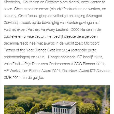
Mechelen, Houthalen en Oostkamp om dichtbij onze klanten te
staan. Onze expertise omvat (cloud)infrastructuur, netwerken, en
security. Onze focus ligt op de volledige ontzorging (Managed
Services), alsook op de beveiliging van klantomgevingen als
Fortinet Expert Partner. VanRoey bedient +2000 klanten in de
publieke en private sector. Het bedrijf sleepte de afgelopen
decennia reeds heel wat awards in de wacht zoals Microsoft
Partner of the Year, Trends Gazellen 2024 (categorie grote
ondernemingen) en 2025 – Hoogst scorende ICT-bedrijf 2023,
Voka Finalist Prijs Duurzaam Ondernemen & SDG Pioneer 2024,
HP Workstation Partner Award 2024, DataNews Award ICT Services
SMB 2024, en dergelijke.